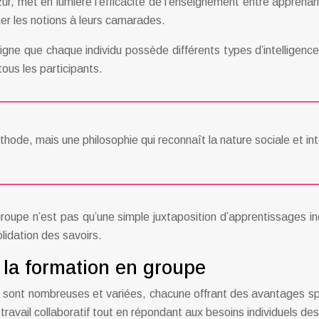
zur, met en lumière l’efficacité de l’enseignement entre appre
er les notions à leurs camarades.
ne que chaque individu possède différents types d’intelligence. 
tous les participants.
hode, mais une philosophie qui reconnaît la nature sociale et in
oupe n’est pas qu’une simple juxtaposition d’apprentissages in
olidation des savoirs.
la formation en groupe
ont nombreuses et variées, chacune offrant des avantages spéc
ravail collaboratif tout en répondant aux besoins individuels de